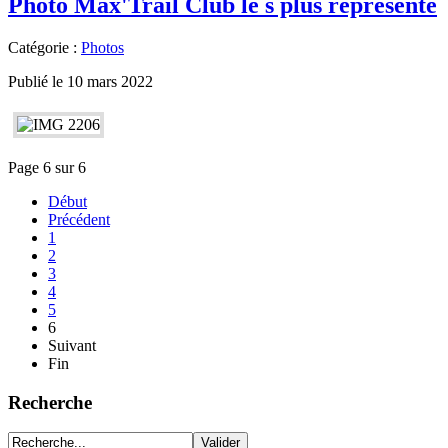
Photo Max'Trail Club le s plus représenté
Catégorie :
Photos
Publié le 10 mars 2022
Page 6 sur 6
Début
Précédent
1
2
3
4
5
6
Suivant
Fin
Recherche